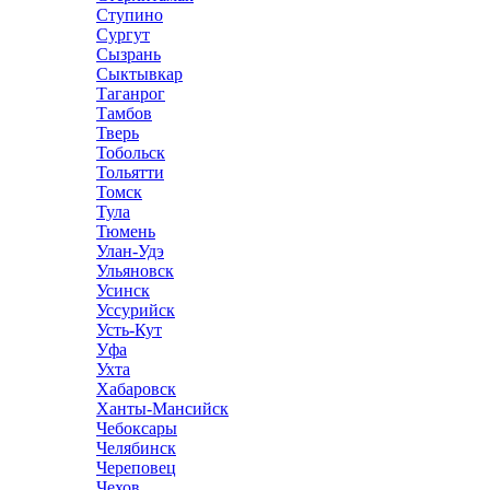
Ступино
Сургут
Сызрань
Сыктывкар
Таганрог
Тамбов
Тверь
Тобольск
Тольятти
Томск
Тула
Тюмень
Улан-Удэ
Ульяновск
Усинск
Уссурийск
Усть-Кут
Уфа
Ухта
Хабаровск
Ханты-Мансийск
Чебоксары
Челябинск
Череповец
Чехов