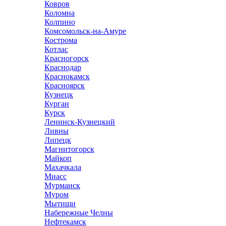
Ковров
Коломна
Колпино
Комсомольск-на-Амуре
Кострома
Котлас
Красногорск
Краснодар
Краснокамск
Красноярск
Кузнецк
Курган
Курск
Ленинск-Кузнецкий
Ливны
Липецк
Магнитогорск
Майкоп
Махачкала
Миасс
Мурманск
Муром
Мытищи
Набережные Челны
Нефтекамск