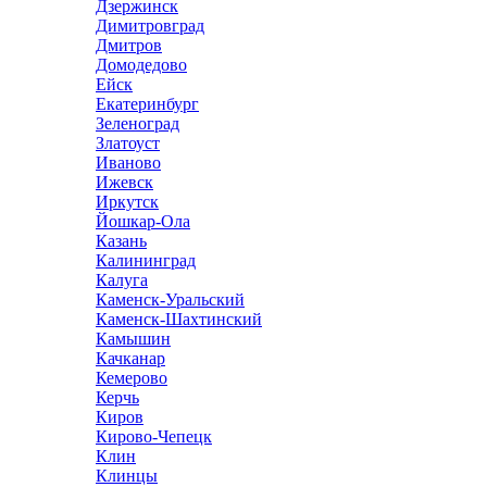
Дзержинск
Димитровград
Дмитров
Домодедово
Ейск
Екатеринбург
Зеленоград
Златоуст
Иваново
Ижевск
Иркутск
Йошкар-Ола
Казань
Калининград
Калуга
Каменск-Уральский
Каменск-Шахтинский
Камышин
Качканар
Кемерово
Керчь
Киров
Кирово-Чепецк
Клин
Клинцы