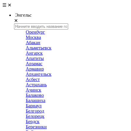
☰
✕
Энгельс
✕
Оренбург
Москва
Абакан
Альметьевск
Ангарск
Апатиты
Арзамас
Армавир
Архангельск
Асбест
Астрахань
Ачинск
Балаково
Балашиха
Барнаул
Белгород
Белорецк
Бердск
Березники