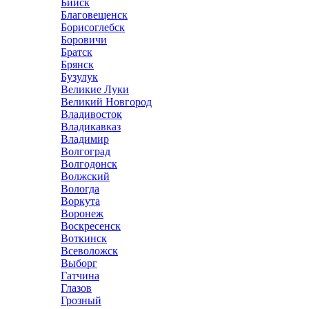
Бийск
Благовещенск
Борисоглебск
Боровичи
Братск
Брянск
Бузулук
Великие Луки
Великий Новгород
Владивосток
Владикавказ
Владимир
Волгоград
Волгодонск
Волжский
Вологда
Воркута
Воронеж
Воскресенск
Воткинск
Всеволожск
Выборг
Гатчина
Глазов
Грозный