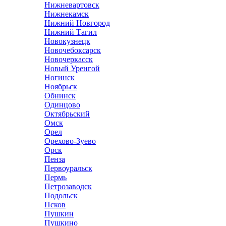
Нижневартовск
Нижнекамск
Нижний Новгород
Нижний Тагил
Новокузнецк
Новочебоксарск
Новочеркасск
Новый Уренгой
Ногинск
Ноябрьск
Обнинск
Одинцово
Октябрьский
Омск
Орел
Орехово-Зуево
Орск
Пенза
Первоуральск
Пермь
Петрозаводск
Подольск
Псков
Пушкин
Пушкино