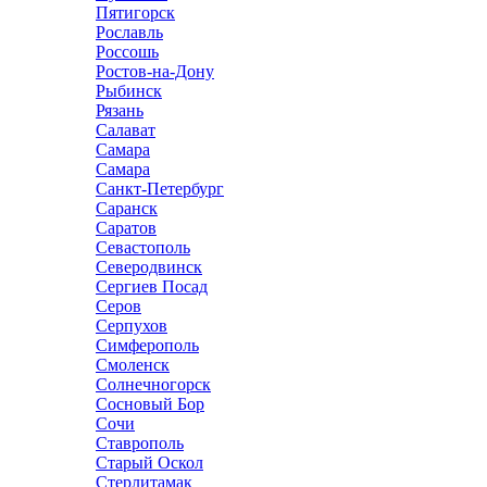
Пятигорск
Рославль
Россошь
Ростов-на-Дону
Рыбинск
Рязань
Салават
Самара
Самара
Санкт-Петербург
Саранск
Саратов
Севастополь
Северодвинск
Сергиев Посад
Серов
Серпухов
Симферополь
Смоленск
Солнечногорск
Сосновый Бор
Сочи
Ставрополь
Старый Оскол
Стерлитамак