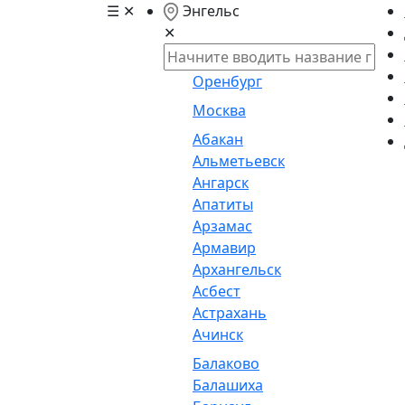
☰
✕
Энгельс
✕
Оренбург
Москва
Абакан
Альметьевск
Ангарск
Апатиты
Арзамас
Армавир
Архангельск
Асбест
Астрахань
Ачинск
Балаково
Балашиха