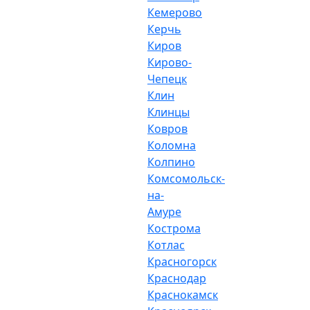
Кемерово
Керчь
Киров
Кирово-
Чепецк
Клин
Клинцы
Ковров
Коломна
Колпино
Комсомольск-
на-
Амуре
Кострома
Котлас
Красногорск
Краснодар
Краснокамск