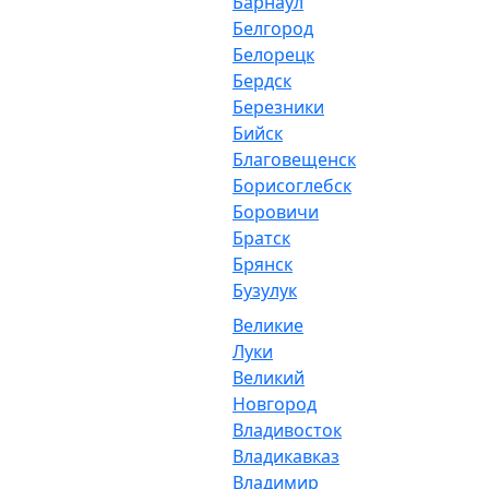
Барнаул
Белгород
Белорецк
Бердск
Березники
Бийск
Благовещенск
Борисоглебск
Боровичи
Братск
Брянск
Бузулук
Великие
Луки
Великий
Новгород
Владивосток
Владикавказ
Владимир