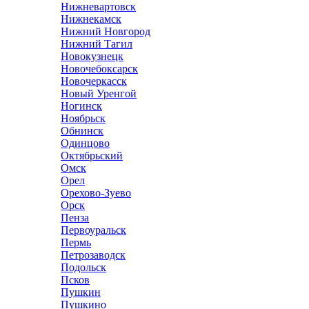
Нижневартовск
Нижнекамск
Нижний Новгород
Нижний Тагил
Новокузнецк
Новочебоксарск
Новочеркасск
Новый Уренгой
Ногинск
Ноябрьск
Обнинск
Одинцово
Октябрьский
Омск
Орел
Орехово-Зуево
Орск
Пенза
Первоуральск
Пермь
Петрозаводск
Подольск
Псков
Пушкин
Пушкино