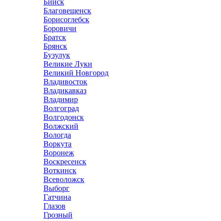
Бийск
Благовещенск
Борисоглебск
Боровичи
Братск
Брянск
Бузулук
Великие Луки
Великий Новгород
Владивосток
Владикавказ
Владимир
Волгоград
Волгодонск
Волжский
Вологда
Воркута
Воронеж
Воскресенск
Воткинск
Всеволожск
Выборг
Гатчина
Глазов
Грозный