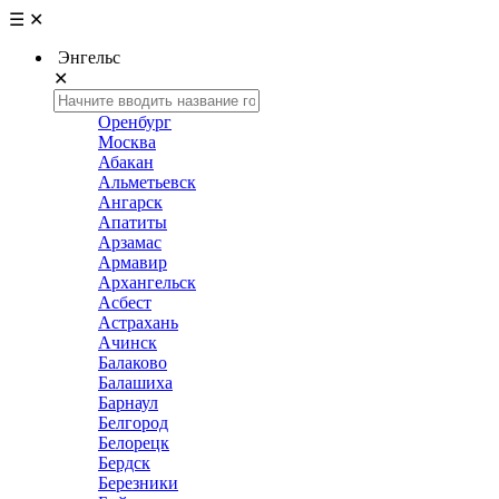
☰
✕
Энгельс
✕
Оренбург
Москва
Абакан
Альметьевск
Ангарск
Апатиты
Арзамас
Армавир
Архангельск
Асбест
Астрахань
Ачинск
Балаково
Балашиха
Барнаул
Белгород
Белорецк
Бердск
Березники