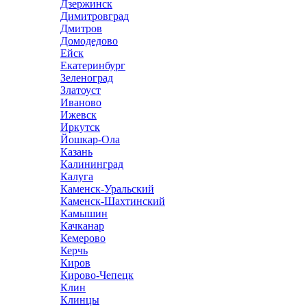
Дзержинск
Димитровград
Дмитров
Домодедово
Ейск
Екатеринбург
Зеленоград
Златоуст
Иваново
Ижевск
Иркутск
Йошкар-Ола
Казань
Калининград
Калуга
Каменск-Уральский
Каменск-Шахтинский
Камышин
Качканар
Кемерово
Керчь
Киров
Кирово-Чепецк
Клин
Клинцы