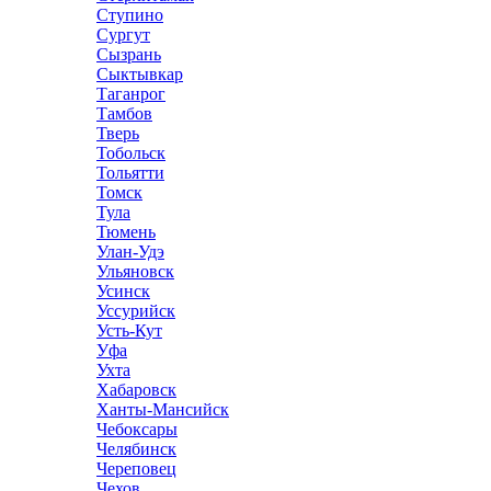
Ступино
Сургут
Сызрань
Сыктывкар
Таганрог
Тамбов
Тверь
Тобольск
Тольятти
Томск
Тула
Тюмень
Улан-Удэ
Ульяновск
Усинск
Уссурийск
Усть-Кут
Уфа
Ухта
Хабаровск
Ханты-Мансийск
Чебоксары
Челябинск
Череповец
Чехов