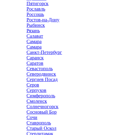
Пятигорск
Рославль
Россошь
Ростов-на-Дону
Рыбинск
Рязань
Салават
Самара
Самара
Санкт-Петербург
Саранск
Саратов
Севастополь
Северодвинск
Сергиев Посад
Серов
Серпухов
Симферополь
Смоленск
Солнечногорск
Сосновый Бор
Сочи
Ставрополь
Старый Оскол
Стерлитамак