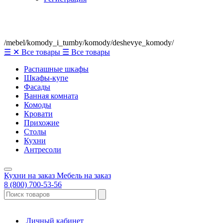
/mebel/komody_i_tumby/komody/deshevye_komody/
☰
✕
Все товары
☰
Все товары
Распашные шкафы
Шкафы-купе
Фасады
Ванная комната
Комоды
Кровати
Прихожие
Столы
Кухни
Антресоли
Кухни на заказ
Мебель на заказ
8 (800) 700-53-56
Личный кабинет