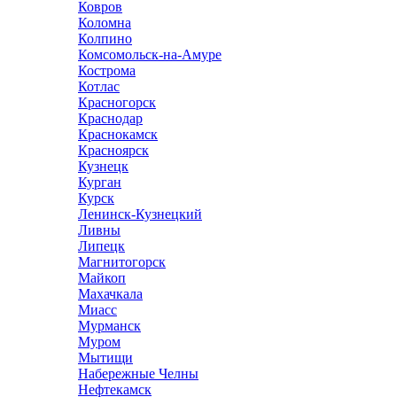
Ковров
Коломна
Колпино
Комсомольск-на-Амуре
Кострома
Котлас
Красногорск
Краснодар
Краснокамск
Красноярск
Кузнецк
Курган
Курск
Ленинск-Кузнецкий
Ливны
Липецк
Магнитогорск
Майкоп
Махачкала
Миасс
Мурманск
Муром
Мытищи
Набережные Челны
Нефтекамск