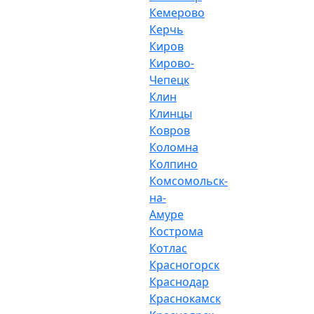
Кемерово
Керчь
Киров
Кирово-
Чепецк
Клин
Клинцы
Ковров
Коломна
Колпино
Комсомольск-
на-
Амуре
Кострома
Котлас
Красногорск
Краснодар
Краснокамск