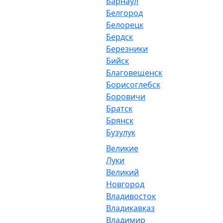
Барнаул
Белгород
Белорецк
Бердск
Березники
Бийск
Благовещенск
Борисоглебск
Боровичи
Братск
Брянск
Бузулук
Великие
Луки
Великий
Новгород
Владивосток
Владикавказ
Владимир