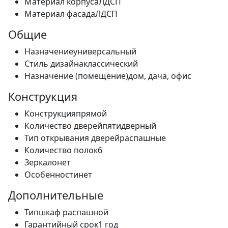
Материал корпуса
ЛДСП
Материал фасада
ЛДСП
Общие
Назначение
универсальный
Стиль дизайна
классический
Назначение (помещение)
дом, дача, офис
Конструкция
Конструкция
прямой
Количество дверей
пятидверный
Тип открывания дверей
распашные
Количество полок
6
Зеркало
нет
Особенности
нет
Дополнительные
Тип
шкаф распашной
Гарантийный срок
1 год