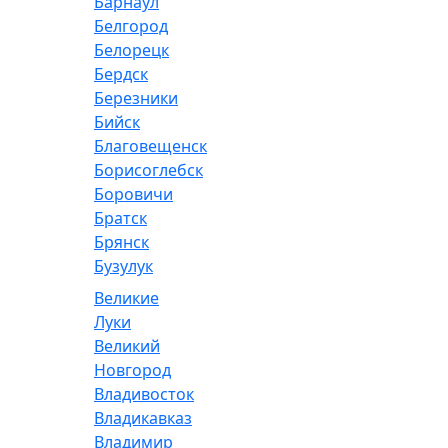
Барнаул
Белгород
Белорецк
Бердск
Березники
Бийск
Благовещенск
Борисоглебск
Боровичи
Братск
Брянск
Бузулук
Великие
Луки
Великий
Новгород
Владивосток
Владикавказ
Владимир