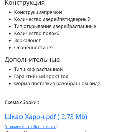
Конструкция
Конструкция
прямой
Количество дверей
пятидверный
Тип открывания дверей
распашные
Количество полок
6
Зеркало
нет
Особенности
нет
Дополнительные
Тип
шкаф распашной
Гарантийный срок
1 год
Форма поставки
в разобранном виде
Схема сборки :
Шкаф Харон.pdf ( 2.73 Mb)
(нажмите, чтобы скачать)