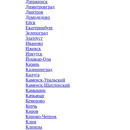
Дзержинск
Димитровград
Дмитров
Домодедово
Ейск
Екатеринбург
Зеленоград
Златоуст
Иваново
Ижевск
Иркутск
Йошкар-Ола
Казань
Калининград
Калуга
Каменск-Уральский
Каменск-Шахтинский
Камышин
Качканар
Кемерово
Керчь
Киров
Кирово-Чепецк
Клин
Клинцы