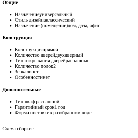
Общие
Назначение
универсальный
Стиль дизайна
классический
Назначение (помещение)
дом, дача, офис
Конструкция
Конструкция
прямой
Количество дверей
двухдверный
Тип открывания дверей
распашные
Количество полок
2
Зеркало
нет
Особенности
нет
Дополнительные
Тип
шкаф распашной
Гарантийный срок
1 год
Форма поставки
в разобранном виде
Схема сборки :