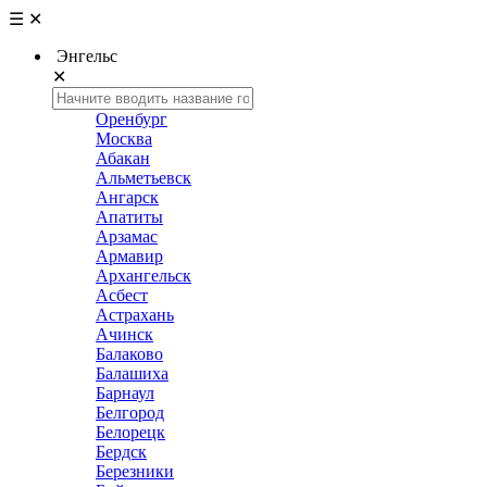
☰
✕
Энгельс
✕
Оренбург
Москва
Абакан
Альметьевск
Ангарск
Апатиты
Арзамас
Армавир
Архангельск
Асбест
Астрахань
Ачинск
Балаково
Балашиха
Барнаул
Белгород
Белорецк
Бердск
Березники