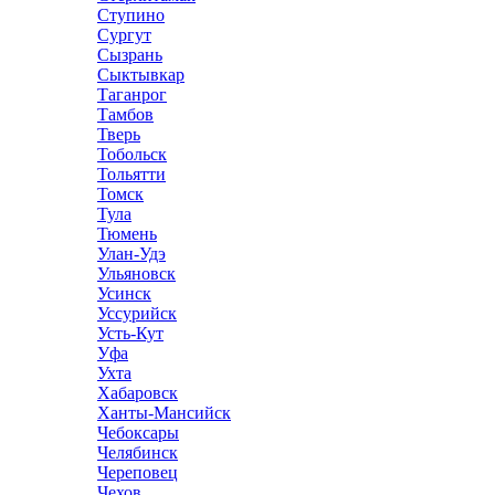
Ступино
Сургут
Сызрань
Сыктывкар
Таганрог
Тамбов
Тверь
Тобольск
Тольятти
Томск
Тула
Тюмень
Улан-Удэ
Ульяновск
Усинск
Уссурийск
Усть-Кут
Уфа
Ухта
Хабаровск
Ханты-Мансийск
Чебоксары
Челябинск
Череповец
Чехов