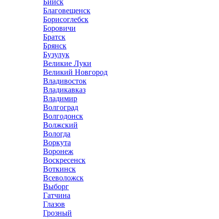
Бийск
Благовещенск
Борисоглебск
Боровичи
Братск
Брянск
Бузулук
Великие Луки
Великий Новгород
Владивосток
Владикавказ
Владимир
Волгоград
Волгодонск
Волжский
Вологда
Воркута
Воронеж
Воскресенск
Воткинск
Всеволожск
Выборг
Гатчина
Глазов
Грозный