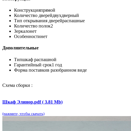
Конструкция
прямой
Количество дверей
двухдверный
Тип открывания дверей
распашные
Количество полок
2
Зеркало
нет
Особенности
нет
Дополнительные
Тип
шкаф распашной
Гарантийный срок
1 год
Форма поставки
в разобранном виде
Схема сборки :
Шкаф Элинор.pdf ( 3.81 Mb)
(нажмите, чтобы скачать)