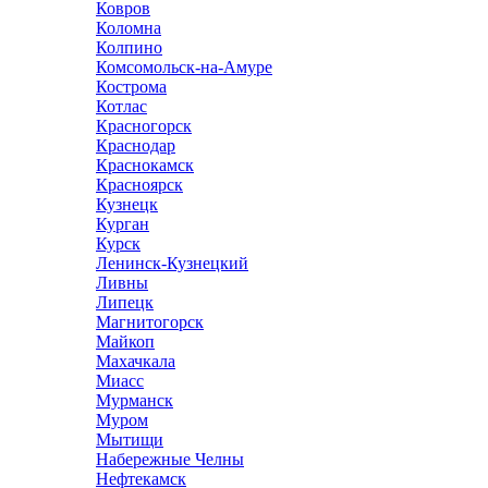
Ковров
Коломна
Колпино
Комсомольск-на-Амуре
Кострома
Котлас
Красногорск
Краснодар
Краснокамск
Красноярск
Кузнецк
Курган
Курск
Ленинск-Кузнецкий
Ливны
Липецк
Магнитогорск
Майкоп
Махачкала
Миасс
Мурманск
Муром
Мытищи
Набережные Челны
Нефтекамск