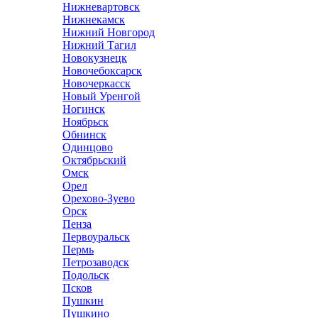
Нижневартовск
Нижнекамск
Нижний Новгород
Нижний Тагил
Новокузнецк
Новочебоксарск
Новочеркасск
Новый Уренгой
Ногинск
Ноябрьск
Обнинск
Одинцово
Октябрьский
Омск
Орел
Орехово-Зуево
Орск
Пенза
Первоуральск
Пермь
Петрозаводск
Подольск
Псков
Пушкин
Пушкино