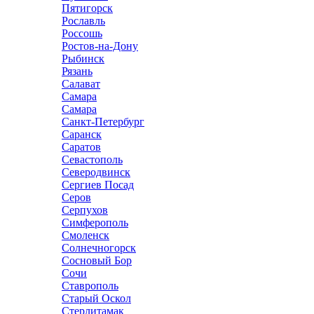
Пятигорск
Рославль
Россошь
Ростов-на-Дону
Рыбинск
Рязань
Салават
Самара
Самара
Санкт-Петербург
Саранск
Саратов
Севастополь
Северодвинск
Сергиев Посад
Серов
Серпухов
Симферополь
Смоленск
Солнечногорск
Сосновый Бор
Сочи
Ставрополь
Старый Оскол
Стерлитамак